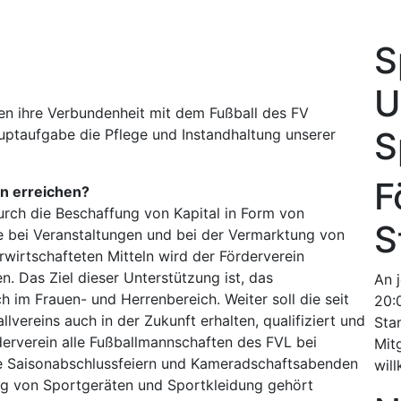
S
U
n ihre Verbundenheit mit dem Fußball des FV
S
ptaufgabe die Pflege und Instandhaltung unserer
F
in erreichen?
durch die Beschaffung von Kapital in Form von
S
 bei Veranstaltungen und bei der Vermarktung von
rwirtschafteten Mitteln wird der Förderverein
n. Das Ziel dieser Unterstützung ist, das
An 
 im Frauen- und Herrenbereich. Weiter soll die seit
20:
lvereins auch in der Zukunft erhalten, qualifiziert und
Sta
rverein alle Fußballmannschaften des FVL bei
Mitg
ie Saisonabschlussfeiern und Kameradschaftsabenden
wil
ng von Sportgeräten und Sportkleidung gehört