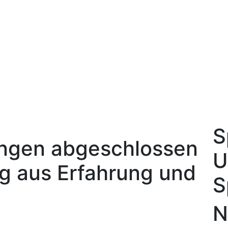
S
ngen abgeschlossen
U
g aus Erfahrung und
S
N