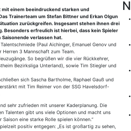
N
 mit einem beeindruckend starken und
Das Trainerteam um Stefan Bittner und Erkan Olgun
Situation zurückgreifen. Insgesamt stehen ihnen drei
 Besonders erfreulich ist hierbei, dass kein Spieler
 Saisonende verlassen hat.
Talentschmiede (Paul Aichinger, Emanuel Genov und
er Herren 3 Mannschaft zum Team.
euzugänge. So begrüßen wir die vier Rückkehrer,
theim Bezirksliga Unterland), sowie Tim Stiegler und
chließen sich Sascha Bartholme, Raphael Gauß und
verstärkt mit Tim Reimer von der SSG Havelsdorf-
.
sind sehr zufrieden mit unserer Kaderplanung. Die
n Talenten gibt uns viele Optionen und macht uns
er Saison eine starke Rolle spielen können.“
elzeit positiv entgegen: „Es ist großartig zu sehen,