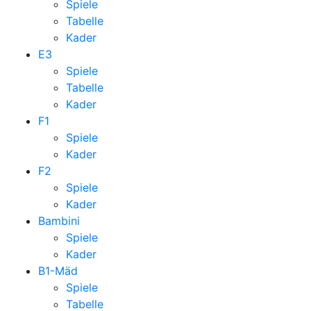
Spiele
Tabelle
Kader
E3
Spiele
Tabelle
Kader
F1
Spiele
Kader
F2
Spiele
Kader
Bambini
Spiele
Kader
B1-Mäd
Spiele
Tabelle