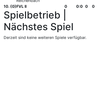
Reichenbach
10. (0)
FVL II
0
0:0
0
0
Spielbetrieb |
Nächstes Spiel
Derzeit sind keine weiteren Spiele verfügbar.