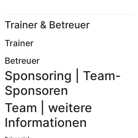
Trainer & Betreuer
Trainer
Betreuer
Sponsoring | Team-
Sponsoren
Team | weitere
Informationen